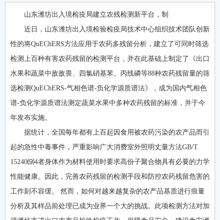
山东潍坊出入境检疫局建立农残检测新平台，制
近日，山东潍坊出入境检验检疫局技术中心组织技术团队创新
性的将QuEChERS方法应用于农药多残留分析，建立了可同时筛选
检测上百种有害农药残留的检测平台，并在此基础上制定了《出口
水果和蔬菜中敌敌畏、四氯硝基苯、丙线磷等88种农药残留量的筛
选检测QuEChERS-气相色谱-负化学源质谱法》，成为国内气相色
谱-负化学源质谱法测定蔬菜水果中多种农药残留的标准，并于今
年发布实施。
据统计，全国每年都有上百起因食用被农药污染的农产品而引
起的急性中毒事件，严重影响广大消费室外照明丈量方法GB/T
15240⑼4者身体作为材料使用时要求高份子聚合物具有必要的力学
性能健康。因此，完善农药残留的检测手段和防控农药残留危害的
工作刻不容缓。 然而，如何对越来越复杂的农产品基质进行痕量
分析及其样品前处理已成为业界一个大的挑战。此项检测方法对加