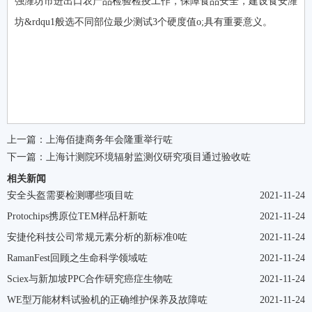
强潍坊市进出口农产品检验检疫工作，保障食品安全，建设食安潍
坊&rdqu1般选不同部位最少测试3个硬度值o;具有重要意义。
上一篇：
上海佰捷商务年会隆重举行咗
下一篇：
上海计测院环境辐射监测仪研究项目通过验收咗
相关新闻
安全头盔需要检测哪些项目咗
2021-11-24
Protochips携原位TEM样品杆新咗
2021-11-24
安捷伦科技公司常规元素分析的新标准0咗
2021-11-24
RamanFest回顾之生命科学领域咗
2021-11-24
Sciex与新加坡PPC合作研究癌症生物咗
2021-11-24
WE型万能材料试验机的正确维护保养及故障咗
2021-11-24