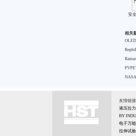
安
相关
OL
Rep
Ram
PVP
NA
友情链接 \
液压拉力
BY IND
电子万能
拉伸试验