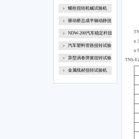
螺栓扭转机械试验机
驱动桥总成半轴动静扭
T
NDW-200汽车稳定杆扭
u
转试
汽车塑料管路扭转试验
u
异型涡卷弹簧扭转试验
TNS-
金属线材扭转试验机