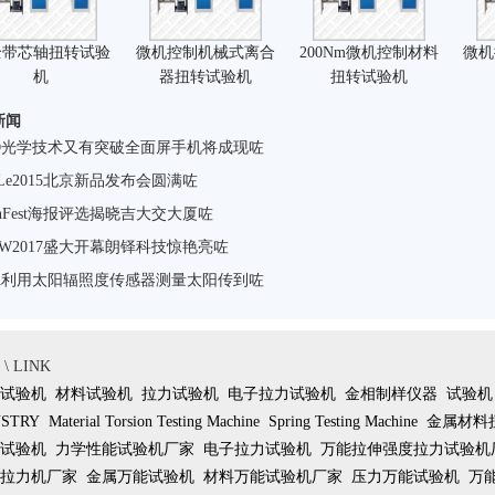
全带芯轴扭转试验
微机控制机械式离合
200Nm微机控制材料
微机
机
器扭转试验机
扭转试验机
新闻
ED光学技术又有突破全面屏手机将成现咗
hiLe2015北京新品发布会圆满咗
anFest海报评选揭晓吉大交大厦咗
EW2017盛大开幕朗铎科技惊艳亮咗
SA利用太阳辐照度传感器测量太阳传到咗
 LINK
试验机
材料试验机
拉力试验机
电子拉力试验机
金相制样仪器
试验机
USTRY
Material Torsion Testing Machine
Spring Testing Machine
金属材料
试验机
力学性能试验机厂家
电子拉力试验机
万能拉伸强度拉力试验机
拉力机厂家
金属万能试验机
材料万能试验机厂家
压力万能试验机
万